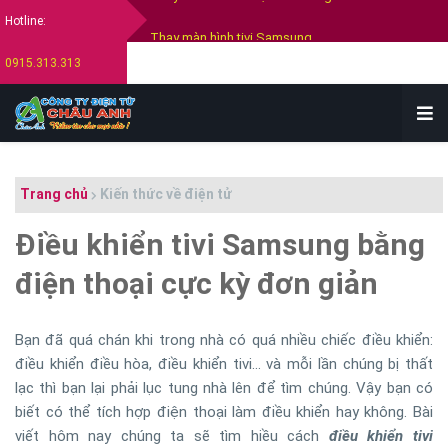
Hotline:
Thay màn hình tivi Samsung
0915.313.313
Thay màn hình tivi Sony
Thay màn hình tivi Lg
Bán tivi cũ tại hải dương
Thu mua tivi cũ hỏng tại hải dương
Trang chủ
Kiến thức về điện tử
Điều khiển tivi Samsung bằng
điện thoại cực kỳ đơn giản
Bạn đã quá chán khi trong nhà có quá nhiều chiếc điều khiển:
điều khiển điều hòa, điều khiển tivi... và mỗi lần chúng bị thất
lạc thì bạn lại phải lục tung nhà lên để tìm chúng. Vậy bạn có
biết có thể tích hợp điện thoại làm điều khiển hay không. Bài
viết hôm nay chúng ta sẽ tìm hiều cách
điều khiển tivi