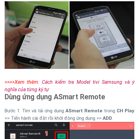
>>>>Xem thêm:
Cách kiểm tra Model tivi Samsung và ý
nghĩa của từng ký tự
Dùng ứng dụng ASmart Remote
Bước 1: Tìm và tải ứng dụng
ASmart Remote
trong
CH Play
>> Tiến hành cài đặt rồi khởi động ứng dụng >>
ADD
.