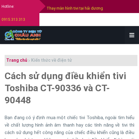
Hotline:
Thay màn hình tivi tại hải dương
0915.313.313
Thay màn hình tivi Samsung
Thay màn hình tivi Sony
Thay màn hình tivi Lg
Bán tivi cũ tại hải dương
Trang chủ
Kiến thức về điện tử
Thu mua tivi cũ hỏng tại hải dương
Cách sử dụng điều khiển tivi
Toshiba CT-90336 và CT-
90448
Bạn đang có ý định mua một chiếc tivi Toshiba, ngoài tìm hiểu
về chất lượng hình ảnh âm thanh hay các tính năng về tivi thì
cách sử dụng hết công năng của chiếc điều khiển cũng là điều