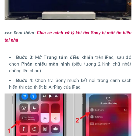
>>> Xem thêm:
Chia sẻ cách xử lý khi tivi Sony bị mất tín hiệu
tại nhà
Bước 3:
Mở
Trung tâm điều khiển
trên iPad, sau đó
chọn
Phản chiếu màn hình
(biểu tượng 2 hình chữ nhật
chồng lên nhau).
Bước 4:
Chọn tivi Sony muốn kết nối trong danh sách
hiển thị các thiết bị AirPlay của iPad.