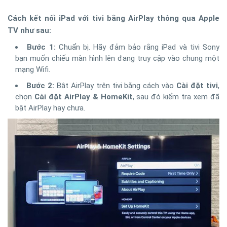
Cách kết nối iPad với tivi bằng AirPlay thông qua Apple
TV như sau:
Bước 1:
Chuẩn bị. Hãy đảm bảo rằng iPad và tivi Sony
bạn muốn chiếu màn hình lên đang truy cập vào chung một
mạng Wifi.
Bước 2:
Bật AirPlay trên tivi bằng cách vào
Cài đặt tivi
,
chọn
Cài đặt AirPlay & HomeKit
, sau đó kiểm tra xem đã
bật AirPlay hay chưa.