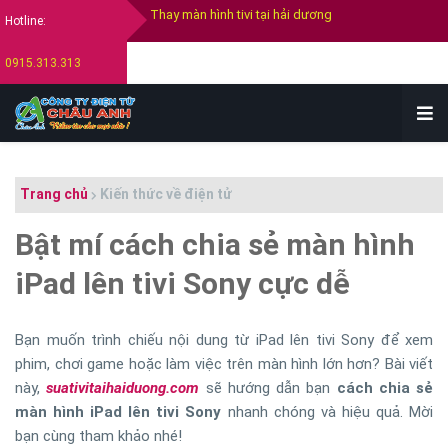
Hotline:
Thay màn hình tivi Samsung
0915.313.313
Thay màn hình tivi Sony
Thay màn hình tivi Lg
Bán tivi cũ tại hải dương
Thu mua tivi cũ hỏng tại hải dương
Trang chủ
Kiến thức về điện tử
Bật mí cách chia sẻ màn hình
iPad lên tivi Sony cực dễ
Bạn muốn trình chiếu nội dung từ iPad lên tivi Sony để xem
phim, chơi game hoặc làm việc trên màn hình lớn hơn? Bài viết
này,
suativitaihaiduong.com
sẽ hướng dẫn bạn
cách chia sẻ
màn hình iPad lên tivi Sony
nhanh chóng và hiệu quả. Mời
bạn cùng tham khảo nhé!