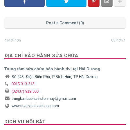
Post a Comment (0)
Mới hơn
Cũ hơn
ĐỊA CHỈ BẢO HÀNH SỬA CHỮA
Trung tâm sửa chữa bảo hành tivi tại Hải Dương
Số 248, Điện Biên Phủ, P.Bình Hàn, TP.Hải Dương
0915.313.313
(02437) 919.333
trungtambaohanhdienmay@gmail.com
www.suativitaihaiduong.com
DỊCH VỤ NỔI BẬT