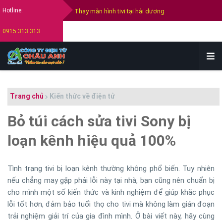
Hotline:
Thay màn hình tivi Samsung
0915.313.313
Thay màn hình tivi Sony
Thay màn hình tivi Lg
Bán tivi cũ tại hải dương
Trang chủ
Kiến thức về điện tử
Thu mua tivi cũ hỏng tại hải dương
Bỏ túi cách sửa tivi Sony bị
loạn kênh hiệu quả 100%
Tình trạng tivi bị loạn kênh thường không phổ biến. Tuy nhiên
nếu chẳng may gặp phải lỗi này tại nhà, bạn cũng nên chuẩn bị
cho mình một số kiến thức và kinh nghiệm để giúp khắc phục
lỗi tốt hơn, đảm bảo tuổi thọ cho tivi mà không làm gián đoạn
trải nghiệm giải trí của gia đình mình. Ở bài viết này, hãy cùng