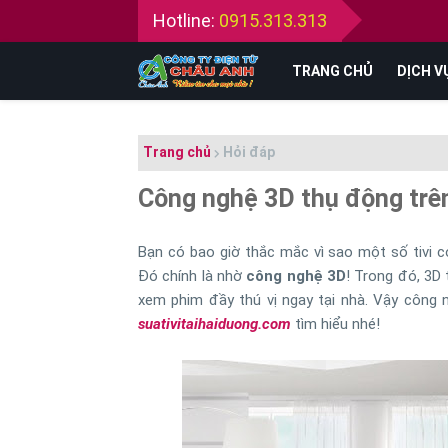
Hotline:
0915.313.313
TRANG CHỦ
DỊCH V
Trang chủ
Hỏi đáp
Công nghệ 3D thụ động trên 
Bạn có bao giờ thắc mắc vì sao một số tivi c
Đó chính là nhờ
công nghệ 3D
! Trong đó, 3D
xem phim đầy thú vị ngay tại nhà. Vậy công 
suativitaihaiduong.com
tìm hiểu nhé!