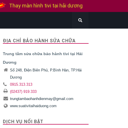
Thay màn hình tivi Samsung
Thay màn hình tivi Sony
Thay màn hình tivi Lg
ĐỊA CHỈ BẢO HÀNH SỬA CHỮA
Bán tivi cũ tại hải dương
Trung tâm sửa chữa bảo hành tivi tại Hải
Thu mua tivi cũ hỏng tại hải dương
Dương
Số 248, Điện Biên Phủ, P.Bình Hàn, TP.Hải
Dương
0915.313.313
(02437) 919.333
trungtambaohanhdienmay@gmail.com
www.suativitaihaiduong.com
DỊCH VỤ NỔI BẬT