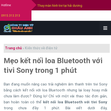
Hotline:
Thay màn hình tivi Samsung
0915.313.313
Thay màn hình tivi Sony
Thay màn hình tivi Lg
Bán tivi cũ tại hải dương
Trang chủ
Kiến thức về điện tử
Thu mua tivi cũ hỏng tại hải dương
Mẹo kết nối loa Bluetooth với
tivi Sony trong 1 phút
Bạn đang muốn nâng cao trải nghiệm âm thanh trên tivi Sony
bằng cách kết nối với loa Bluetooth nhưng lại loay hoay mãi
chưa làm được? Đừng lo! Chỉ với một vài thao tác đơn giản,
bạn hoàn toàn có thể
kết nối loa Bluetooth với tivi Sony
trong chưa đầy 1 phút. Bài viết dưới đây,