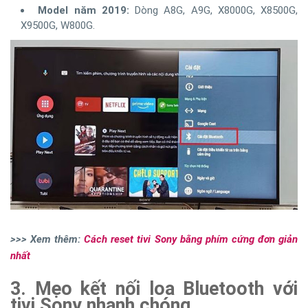
Model năm 2019:
Dòng A8G, A9G, X8000G, X8500G,
X9500G, W800G.
>>> Xem thêm:
Cách reset tivi Sony bằng phím cứng đơn giản
nhất
3. Mẹo kết nối loa Bluetooth với
tivi Sony nhanh chóng