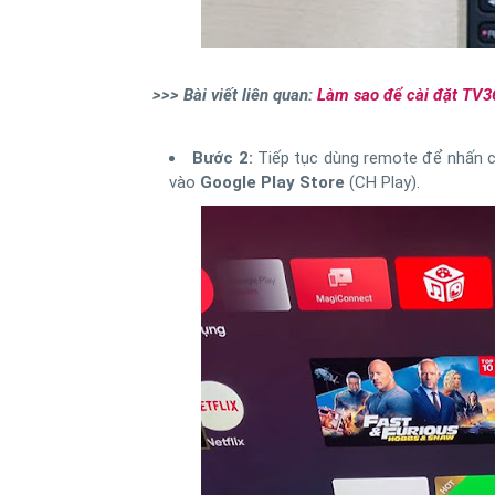
>>> Bài viết liên quan:
Làm sao để cài đặt TV36
Bước 2:
Tiếp tục dùng remote để nhấn
vào
Google Play Store
(CH Play).