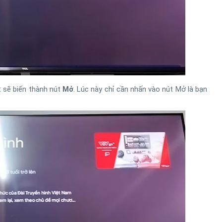
t sẽ biến thành nút
Mở
. Lúc này chỉ cần nhấn vào nút Mở là bạn