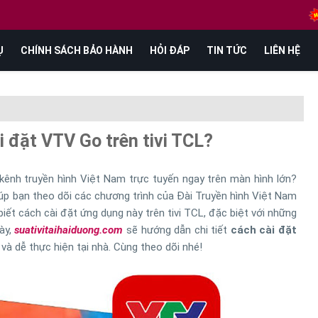
Ụ
CHÍNH SÁCH BẢO HÀNH
HỎI ĐÁP
TIN TỨC
LIÊN HỆ
i đặt VTV Go trên tivi TCL?
ênh truyền hình Việt Nam trực tuyến ngay trên màn hình lớn?
úp bạn theo dõi các chương trình của Đài Truyền hình Việt Nam
 biết cách cài đặt ứng dụng này trên tivi TCL, đặc biệt với những
này,
suativitaihaiduong.com
sẽ hướng dẫn chi tiết
cách cài đặt
à dễ thực hiện tại nhà. Cùng theo dõi nhé!