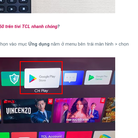
0 trên tivi TCL nhanh chóng
?
 chọn vào mục
Ứng dụng
nằm ở menu bên trái màn hình > chọn