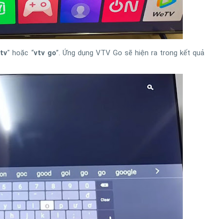
vtv
" hoặc “
vtv go
”. Ứng dụng VTV Go sẽ hiện ra trong kết quả