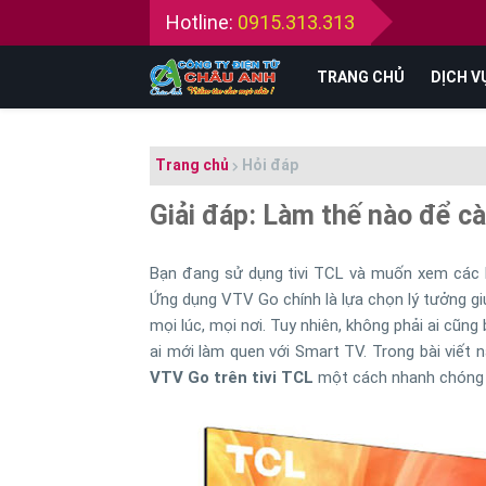
Hotline:
0915.313.313
TRANG CHỦ
DỊCH V
Trang chủ
Hỏi đáp
Giải đáp: Làm thế nào để cà
Bạn đang sử dụng tivi TCL và muốn xem các k
Ứng dụng VTV Go chính là lựa chọn lý tưởng gi
mọi lúc, mọi nơi. Tuy nhiên, không phải ai cũng
ai mới làm quen với Smart TV. Trong bài viết 
VTV Go trên tivi TCL
một cách nhanh chóng v