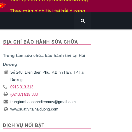
Thay màn hình tivi tại hải dương
Thay màn hình tivi Samsung
Thay màn hình tivi Sony
Thay màn hình tivi Lg
ĐỊA CHỈ BẢO HÀNH SỬA CHỮA
Bán tivi cũ tại hải dương
Trung tâm sửa chữa bảo hành tivi tại Hải
Thu mua tivi cũ hỏng tại hải dương
Dương
Số 248, Điện Biên Phủ, P.Bình Hàn, TP.Hải
Dương
0915.313.313
(02437) 919.333
trungtambaohanhdienmay@gmail.com
www.suativitaihaiduong.com
DỊCH VỤ NỔI BẬT