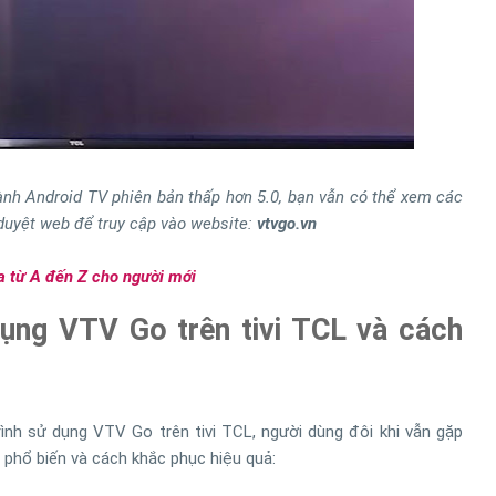
ành Android TV phiên bản thấp hơn 5.0, bạn vẫn có thể xem các
duyệt web để truy cập vào website:
vtvgo.vn
a từ A đến Z cho người mới
dụng VTV Go trên tivi TCL và cách
ình sử dụng VTV Go trên tivi TCL, người dùng đôi khi vẫn gặp
 phổ biến và cách khắc phục hiệu quả: