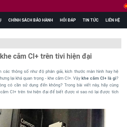
Ụ
CHÍNH SÁCH BẢO HÀNH
HỎI ĐÁP
TIN TỨC
LIÊN HỆ
khe cắm CI+ trên tivi hiện đại
ến các thông số như độ phân giải, kích thước màn hình hay hệ
nhưng lại khá quan trọng - khe cắm CI+. Vậy
khe cắm CI+ là gì
?
ông có cần sử dụng đến không? Trong bài viết này, hãy cùng
cắm CI+ trên tivi hiện đại để biết được vì sao nó lại được tích