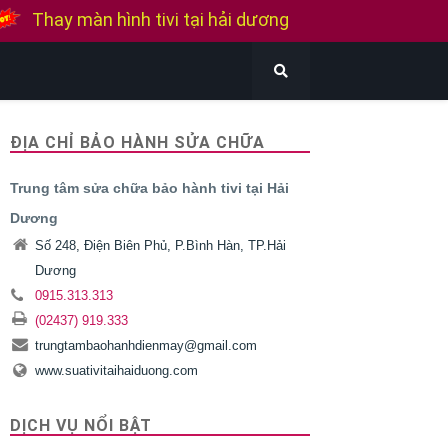
Thay màn hình tivi Samsung
Thay màn hình tivi Sony
Thay màn hình tivi Lg
ĐỊA CHỈ BẢO HÀNH SỬA CHỮA
Bán tivi cũ tại hải dương
Trung tâm sửa chữa bảo hành tivi tại Hải
Thu mua tivi cũ hỏng tại hải dương
Dương
Số 248, Điện Biên Phủ, P.Bình Hàn, TP.Hải
Dương
0915.313.313
(02437) 919.333
trungtambaohanhdienmay@gmail.com
www.suativitaihaiduong.com
DỊCH VỤ NỔI BẬT