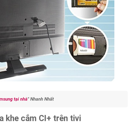
amsung tại nhà
" Nhanh Nhất
a khe cắm CI+ trên tivi