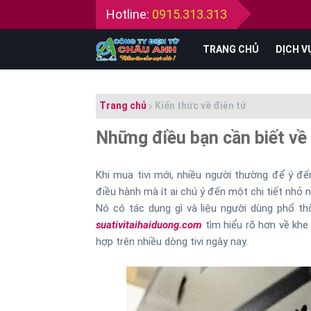
Hotline:
0915.313.313
TRANG CHỦ
DỊCH V
Trang chủ
Kiến thức về điện tử
Những điều bạn cần biết về 
Khi mua tivi mới, nhiều người thường để ý đ
điều hành mà ít ai chú ý đến một chi tiết nhỏ 
Nó có tác dụng gì và liệu người dùng phổ th
suativitaihaiduong.com
tìm hiểu rõ hơn về khe 
hợp trên nhiều dòng tivi ngày nay.