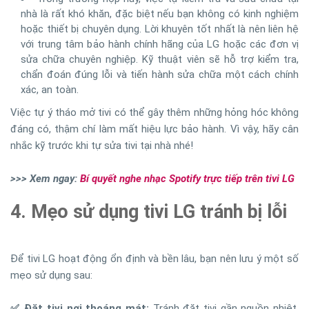
nhà là rất khó khăn, đặc biệt nếu bạn không có kinh nghiệm
hoặc thiết bị chuyên dụng. Lời khuyên tốt nhất là nên liên hệ
với trung tâm bảo hành chính hãng của LG hoặc các đơn vị
sửa chữa chuyên nghiệp. Kỹ thuật viên sẽ hỗ trợ kiểm tra,
chẩn đoán đúng lỗi và tiến hành sửa chữa một cách chính
xác, an toàn.
Việc tự ý tháo mở tivi có thể gây thêm những hỏng hóc không
đáng có, thậm chí làm mất hiệu lực bảo hành. Vì vậy, hãy cân
nhắc kỹ trước khi tự sửa tivi tại nhà nhé!
>>> Xem ngay:
Bí quyết nghe nhạc Spotify trực tiếp trên tivi LG
4. Mẹo sử dụng tivi LG tránh bị lỗi
Để tivi LG hoạt động ổn định và bền lâu, bạn nên lưu ý một số
mẹo sử dụng sau:
✅ Đặt tivi nơi thoáng mát:
Tránh đặt tivi gần nguồn nhiệt,