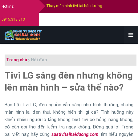
Hotline:
Thay màn hình tivi Samsung
0915.313.313
Thay màn hình tivi Sony
Thay màn hình tivi Lg
Bán tivi cũ tại hải dương
Thu mua tivi cũ hỏng tại hải dương
Trang chủ
Hỏi đáp
Tivi LG sáng đèn nhưng không
lên màn hình – sửa thế nào?
Bạn bật tivi LG, đèn nguồn vẫn sáng như bình thường, nhưng
màn hình lại đen thui, không hiển thị gì cả? Tình huống này
khiến nhiều người lo lắng không biết tivi có hỏng nặng không,
có cần gọi thợ đến kiểm tra ngay không. Đừng quá lo! Trong
bài viết này, hãy cùng
suativitaihaiduong.com
tìm hiểu nguyên