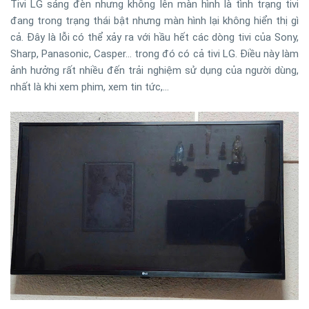
Tivi LG sáng đèn nhưng không lên màn hình là tình trạng tivi
đang trong trạng thái bật nhưng màn hình lại không hiển thị gì
cả. Đây là lỗi có thể xảy ra với hầu hết các dòng tivi của Sony,
Sharp, Panasonic, Casper… trong đó có cả tivi LG. Điều này làm
ảnh hưởng rất nhiều đến trải nghiệm sử dụng của người dùng,
nhất là khi xem phim, xem tin tức,...