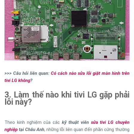
>>> Câu hỏi liên quan:
Có cách nào sửa lỗi giật màn hình trên
tivi LG không
?
3. Làm thế nào khi tivi LG gặp phải
lỗi này?
Theo kinh nghiệm của các
kỹ thuật viên
sửa tivi LG chuyên
nghiệp
tại Châu Anh
, những lỗi liên quan đến phần cứng thường