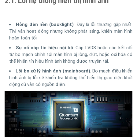
2.1. Lỗi hệ thống hiển thị hình ảnh
Hỏng đèn nền (backlight)
: Đây là lỗi thường gặp nhất.
Tivi vẫn hoạt động nhưng không phát sáng, khiến màn hình
hoàn toàn tối.
Sự cố cáp tín hiệu nội bộ
: Cáp LVDS hoặc các kết nối
từ bo mạch chính tới màn hình bị lỏng, đứt, hoặc oxi hóa có
thể khiến tín hiệu hình ảnh không được truyền tải.
Lỗi bo xử lý hình ảnh (mainboard)
: Bo mạch điều khiển
hình ảnh bị lỗi sẽ khiến tivi không thể hiển thị giao diện khởi
động dù vẫn có nguồn điện.