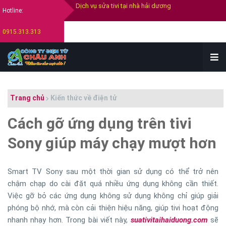
Dịch vụ sửa tivi tại nhà hải dương
Hotline:
Thay màn hình tivi tại hải dương
0915.313.313
Thay màn hình tivi Samsung
Thay màn hình tivi Sony
Thay màn hình tivi Lg
Trang chủ
Kiến thức về điện tử
Bán tivi cũ tại hải dương
Cách gỡ ứng dụng trên tivi
Thu mua tivi cũ hỏng tại hải dương
Sony giúp máy chạy mượt hơn
Smart TV Sony sau một thời gian sử dụng có thể trở nên
chậm chạp do cài đặt quá nhiều ứng dụng không cần thiết.
Việc gỡ bỏ các ứng dụng không sử dụng không chỉ giúp giải
phóng bộ nhớ, mà còn cải thiện hiệu năng, giúp tivi hoạt động
nhanh nhạy hơn. Trong bài viết này,
suativitaihaiduong.com
sẽ