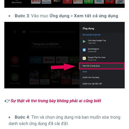
Bước 3
: Vào mục
Ứng dụng
>
Xem tất cả ứng dụng
.
👉
Sự thật về tivi trưng bày không phải ai cũng biết
Bước 4
: Tìm và chọn ứng dụng mà bạn muốn xóa trong
danh sách ứng dụng đã cài đặt.