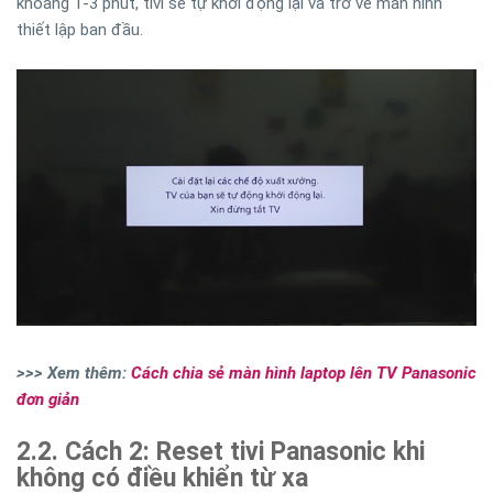
khoảng 1-3 phút, tivi sẽ tự khởi động lại và trở về màn hình
thiết lập ban đầu.
>>> Xem thêm:
Cách chia sẻ màn hình laptop lên TV Panasonic
đơn giản
2.2. Cách 2: Reset tivi Panasonic khi
không có điều khiển từ xa