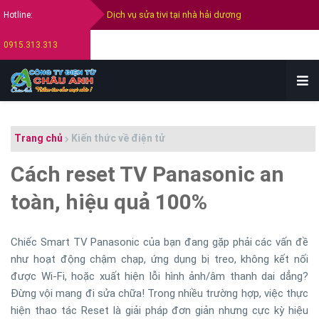
Dịch vụ sửa tivi tại nhà hải dương
Hotline:
Thay màn hình tivi tại hải dương
0915.313.313
Thay màn hình tivi Samsung
Thay màn hình tivi Sony
Thay màn hình tivi Lg
Trang chủ
Kiến thức về điện tử
Bán tivi cũ tại hải dương
Cách reset TV Panasonic an
Thu mua tivi cũ hỏng tại hải dương
toàn, hiệu quả 100%
Chiếc Smart TV Panasonic của bạn đang gặp phải các vấn đề
như hoạt động chậm chạp, ứng dụng bị treo, không kết nối
được Wi-Fi, hoặc xuất hiện lỗi hình ảnh/âm thanh dai dẳng?
Đừng vội mang đi sửa chữa! Trong nhiều trường hợp, việc thực
hiện thao tác Reset là giải pháp đơn giản nhưng cực kỳ hiệu