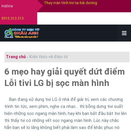
Hotline:
Thay màn hình tivi Samsung
0915.313.313
Thay màn hình tivi Sony
Thay màn hình tivi Lg
Bán tivi cũ tại hải dương
Thu mua tivi cũ hỏng tại hải dương
Trang chủ
Kiến thức về điện tử
6 mẹo hay giải quyết dứt điểm
Lỗi tivi LG bị sọc màn hình
Bạn đang sử dụng tivi LG ở nhà để giải trí, xem các chương
trình tin tức, xem phim, nghe ca nhạc... thì bỗng dưng tivi suất
hiện những sọc ngang màn hình, hay khi bạn bắt đầu bật tivi lên
thì thấy tvi có những vết sọc ngang màn hình. Lúc này chắc
hẳn bạn sẽ lo lắng không biết phải làm sao để khắc phục nó