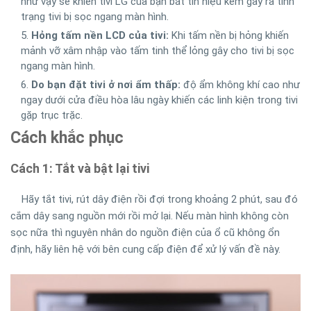
như vậy sẽ khiến tivi LG của bạn bắt tín hiệu kém gây ra tình
trạng tivi bị sọc ngang màn hình.
Hỏng tấm nền LCD của tivi:
Khi tấm nền bị hỏng khiến
mảnh vỡ xâm nhập vào tấm tinh thể lỏng gây cho tivi bị sọc
ngang màn hình.
Do bạn đặt tivi ở nơi ẩm thấp:
độ ẩm không khí cao như
ngay dưới cửa điều hòa lâu ngày khiến các linh kiện trong tivi
gặp trục trặc.
Cách khắc phục
Cách 1: Tắt và bật lại tivi
Hãy tắt tivi, rút dây điện rồi đợi trong khoảng 2 phút, sau đó
cắm dây sang nguồn mới rồi mở lại. Nếu màn hình không còn
sọc nữa thì nguyên nhân do nguồn điện của ổ cũ không ổn
định, hãy liên hệ với bên cung cấp điện để xử lý vấn đề này.