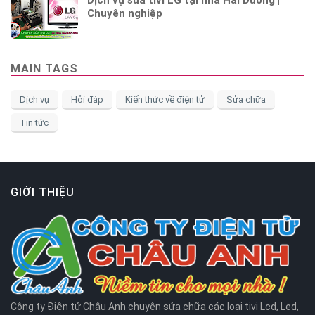
Dịch vụ sửa tivi LG tại nhà Hải Dương |
Chuyên nghiệp
MAIN TAGS
Dịch vụ
Hỏi đáp
Kiến thức về điện tử
Sửa chữa
Tin tức
GIỚI THIỆU
Công ty Điện tử Châu Anh chuyên sửa chữa các loại tivi Lcd, Led,