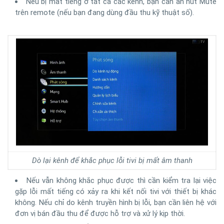
Nếu bị mất tiếng ở tất cả các kênh, bạn cần ấn nút Mute
trên remote (nếu bạn đang dùng đầu thu kỹ thuật số).
Dò lại kênh để khắc phục lỗi tivi bị mất âm thanh
Nếu vẫn không khắc phục được thì cần kiểm tra lại việc
gặp lỗi mất tiếng có xảy ra khi kết nối tivi với thiết bị khác
không. Nếu chỉ do kênh truyền hình bị lỗi, bạn cần liên hệ với
đơn vị bán đầu thu để được hỗ trợ và xử lý kịp thời.