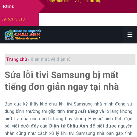
Hotline:
Thay màn hình tivi Samsung
0915.313.313
Thay màn hình tivi Sony
Thay màn hình tivi Lg
Bán tivi cũ tại hải dương
Thu mua tivi cũ hỏng tại hải dương
Trang chủ
Kiến thức về điện tử
Sửa lỗi tivi Samsung bị mất
tiếng đơn giản ngay tại nhà
Bạn cực kỳ thấy khó chịu khi tivi Samsung nhà mình đang sử
dụng bình thường thì gặp tình trạng
mất tiếng
và lo lắng không
biết tivi của mình có bị hỏng hay không. Hãy cứ bình tĩnh đọc
bài viết dưới đây của
Điện tử Châu Anh
để biết được nguyên
nhân cũng như cách xử lý khi tivi Samsung nhà bạn gặp tình