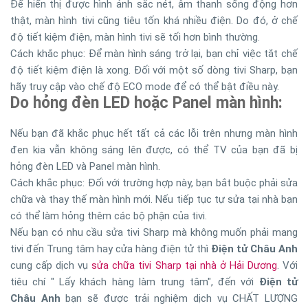
Để hiển thị được hình ảnh sắc nét, âm thanh sống động hơn
thật, màn hình tivi cũng tiêu tốn khá nhiều điện. Do đó, ở chế
độ tiết kiệm điện, màn hình tivi sẽ tối hơn bình thường.
Cách khắc phục: Để màn hình sáng trở lại, bạn chỉ việc tắt chế
độ tiết kiệm điện là xong. Đối với một số dòng tivi Sharp, bạn
hãy truy cập vào chế độ ECO mode để có thể bật điều này.
Do hỏng đèn LED hoặc Panel màn hình:
Nếu bạn đã khắc phục hết tất cả các lỗi trên nhưng màn hình
đen kia vẫn không sáng lên được, có thể TV của bạn đã bị
hỏng đèn LED và Panel màn hình.
Cách khắc phục: Đối với trường hợp này, bạn bắt buộc phải sửa
chữa và thay thế màn hình mới. Nếu tiếp tục tự sửa tại nhà bạn
có thể làm hỏng thêm các bộ phận của tivi.
Nếu bạn có nhu cầu sửa tivi Sharp mà không muốn phải mang
tivi đến Trung tâm hay cửa hàng điện tử thì
Điện tử Châu Anh
cung cấp dịch vụ
sửa chữa tivi Sharp tại nhà ở Hải Dương
. Với
tiêu chí " Lấy khách hàng làm trung tâm", đến với
Điện tử
Châu Anh
bạn sẽ được trải nghiệm dịch vụ CHẤT LƯỢNG