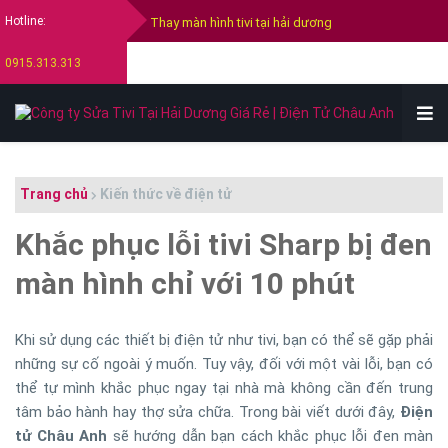
Thay màn hình tivi tại hải dương
Hotline:
Thay màn hình tivi Samsung
0915.313.313
Thay màn hình tivi Sony
Thay màn hình tivi Lg
Bán tivi cũ tại hải dương
Trang chủ
Kiến thức về điện tử
Thu mua tivi cũ hỏng tại hải dương
Khắc phục lỗi tivi Sharp bị đen
màn hình chỉ với 10 phút
Khi sử dụng các thiết bị điện tử như tivi, bạn có thể sẽ gặp phải
những sự cố ngoài ý muốn. Tuy vậy, đối với một vài lỗi, bạn có
thể tự mình khắc phục ngay tại nhà mà không cần đến trung
tâm bảo hành hay thợ sửa chữa. Trong bài viết dưới đây,
Điện
tử Châu Anh
sẽ hướng dẫn bạn cách khắc phục lỗi đen màn