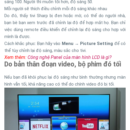
sáng 100. Người thì muốn tối hơn, độ sáng 50.
Mỗi người sẽ thích điều chỉnh mỗi độ sáng khác nhau
Do đó, thấy tivi Sharp bị đen hoặc mờ, có thể do người nhà,
bạn bè bạn xem trước đã chỉnh lại độ để hợp mắt họ. Bạn chỉ
việc dùng remote điều khiển để chỉnh lại độ sáng cho hợp với
mình là được.
Cách khắc phục: Bạn hãy vào
Menu → Picture Setting
để có
thể tùy chỉnh lại độ sáng, màu sắc cho tivi.
Xem thêm:
Công nghệ Panel của màn hình LCD là gì?
Do bản thân đoạn video, bộ phim đó tối
Nếu bạn đã khôi phục lại độ sáng như bình thường nhưng màn
hình vẫn tối, khả năng cao có thể do chính video đó bị tối.