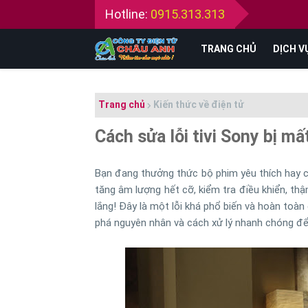
Hotline:
0915.313.313
TRANG CHỦ
DỊCH V
Trang chủ
Kiến thức về điện tử
Cách sửa lỗi tivi Sony bị mấ
Bạn đang thưởng thức bộ phim yêu thích hay 
tăng âm lượng hết cỡ, kiểm tra điều khiển, th
lắng! Đây là một lỗi khá phổ biến và hoàn toà
phá nguyên nhân và cách xử lý nhanh chóng để đ