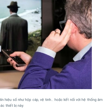
tín hiệu số như hộp cáp, vệ tinh... hoặc kết nối với hệ thống âm
c thiết bị này.