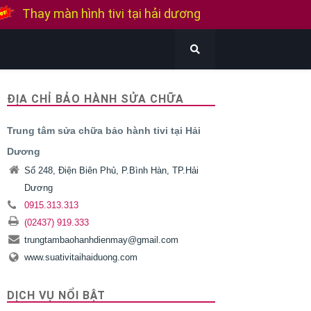
Thay màn hình tivi Samsung
Thay màn hình tivi Sony
Thay màn hình tivi Lg
Bán tivi cũ tại hải dương
ĐỊA CHỈ BẢO HÀNH SỬA CHỮA
Thu mua tivi cũ hỏng tại hải dương
Trung tâm sửa chữa bảo hành tivi tại Hải
Dương
Số 248, Điện Biên Phủ, P.Bình Hàn, TP.Hải
Dương
0915.313.313
(02437) 919.333
trungtambaohanhdienmay@gmail.com
www.suativitaihaiduong.com
DỊCH VỤ NỔI BẬT