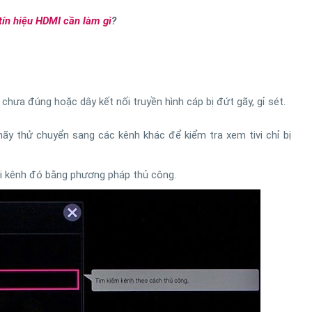
tín hiệu HDMI cần làm gì
?
 chưa đúng hoặc dây kết nối truyền hình cáp bị đứt gãy, gỉ sét.
ãy thử chuyển sang các kênh khác để kiểm tra xem tivi chỉ bị
lại kênh đó bằng phương pháp thủ công.