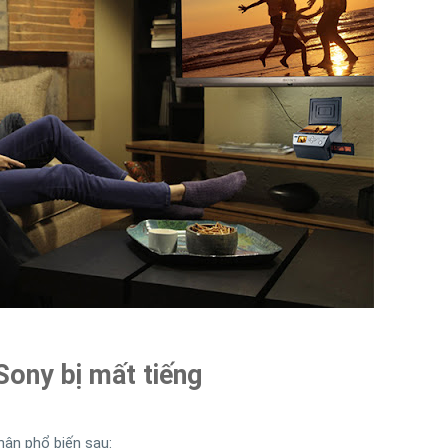
Sony bị mất tiếng
hân phổ biến sau: