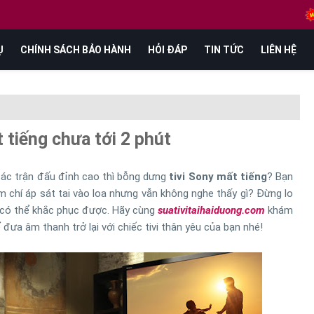
Ụ
CHÍNH SÁCH BẢO HÀNH
HỎI ĐÁP
TIN TỨC
LIÊN HỆ
t tiếng chưa tới 2 phút
các trận đấu đỉnh cao thì bỗng dưng
tivi Sony mất tiếng
? Bạn
ậm chí áp sát tai vào loa nhưng vẫn không nghe thấy gì? Đừng lo
n có thể khắc phục được. Hãy cùng
suativitaihaiduong.com
khám
ưa âm thanh trở lại với chiếc tivi thân yêu của bạn nhé!