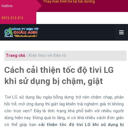
Hotline:
Thay màn hình tivi Samsung
0915.313.313
Thay màn hình tivi Sony
Thay màn hình tivi Lg
Bán tivi cũ tại hải dương
Thu mua tivi cũ hỏng tại hải dương
Trang chủ
Kiến thức về điện tử
Cách cải thiện tốc độ tivi LG
khi sử dụng bị chậm, giật
Tivi LG sử dụng lâu ngày bỗng dưng trở nên chậm chạp, phản
hồi trễ, mở ứng dụng thì giật lag khiến trải nghiệm giải trí không
còn trọn vẹn? Đây là tình trạng khá phổ biến với nhiều người
dùng hiện nay. Đừng quá lo lắng, vì có khá nhiều cách đơn giản
có thể giúp bạn
cải thiện tốc độ tivi LG khi sử dụng bị