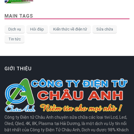
MAIN TAGS
Dịch vụ
Hỏi đáp
Kiến thức về điện tử
Sửa chữa
Tin tức
GIỚI THIỆU
Công ty Điện tử Châu Anh chuyên sửa chữa các loại tivi Lcd, Led,
Oled, Qled, 4K, 8K, Plasma tại Hải Dương, là một dịch vụ Uy tín nổi
bật nhất của Công ty Điện Tử Châu Anh, Dịch vụ được 98% Khách