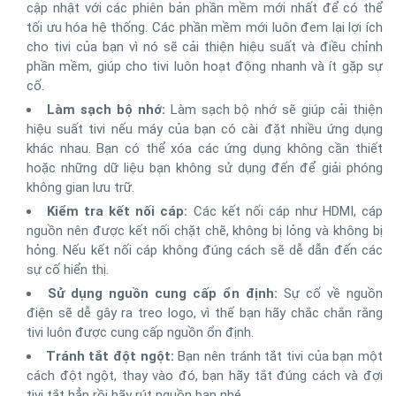
cập nhật với các phiên bản phần mềm mới nhất để có thể
tối ưu hóa hệ thống. Các phần mềm mới luôn đem lại lợi ích
cho tivi của bạn vì nó sẽ cải thiện hiệu suất và điều chỉnh
phần mềm, giúp cho tivi luôn hoạt động nhanh và ít gặp sự
cố.
Làm sạch bộ nhớ:
Làm sạch bộ nhớ sẽ giúp cải thiện
hiệu suất tivi nếu máy của bạn có cài đặt nhiều ứng dụng
khác nhau. Bạn có thể xóa các ứng dụng không cần thiết
hoặc những dữ liệu bạn không sử dụng đến để giải phóng
không gian lưu trữ.
Kiểm tra kết nối cáp:
Các kết nối cáp như HDMI, cáp
nguồn nên được kết nối chặt chẽ, không bị lỏng và không bị
hỏng. Nếu kết nối cáp không đúng cách sẽ dễ dẫn đến các
sự cố hiển thị.
Sử dụng nguồn cung cấp ổn định:
Sự cố về nguồn
điện sẽ dễ gây ra treo logo, vì thế bạn hãy chắc chắn rằng
tivi luôn được cung cấp nguồn ổn định.
Tránh tắt đột ngột:
Bạn nên tránh tắt tivi của bạn một
cách đột ngột, thay vào đó, bạn hãy tắt đúng cách và đợi
tivi tắt hẳn rồi hãy rút nguồn bạn nhé.