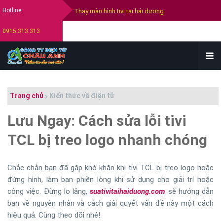
Hotline:
Thay màn hình tivi Samsung
0915.313.313
Thay màn hình tivi Sony
Thay màn hình tivi Lg
Bán tivi cũ tại hải dương
Thu mua tivi cũ hỏng tại hải dương
Trang chủ
Kiến thức về điện tử
Lưu Ngay: Cách sửa lỗi tivi
TCL bị treo logo nhanh chóng
Chắc chắn bạn đã gặp khó khăn khi tivi TCL bị treo logo hoặc
đứng hình, làm bạn phiền lòng khi sử dụng cho giải trí hoặc
công việc. Đừng lo lắng,
suativitaihaiduong.com
sẽ hướng dẫn
bạn về nguyên nhân và cách giải quyết vấn đề này một cách
hiệu quả. Cùng theo dõi nhé!