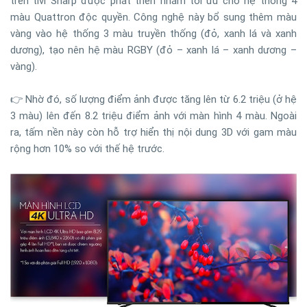
trên tivi Sharp được phát triển nhằm tối ưu cho hệ thống 4
màu Quattron độc quyền. Công nghệ này bổ sung thêm màu
vàng vào hệ thống 3 màu truyền thống (đỏ, xanh lá và xanh
dương), tạo nên hệ màu RGBY (đỏ – xanh lá – xanh dương –
vàng).
👉 Nhờ đó, số lượng điểm ảnh được tăng lên từ 6.2 triệu (ở hệ
3 màu) lên đến 8.2 triệu điểm ảnh với màn hình 4 màu. Ngoài
ra, tấm nền này còn hỗ trợ hiển thị nội dung 3D với gam màu
rộng hơn 10% so với thế hệ trước.