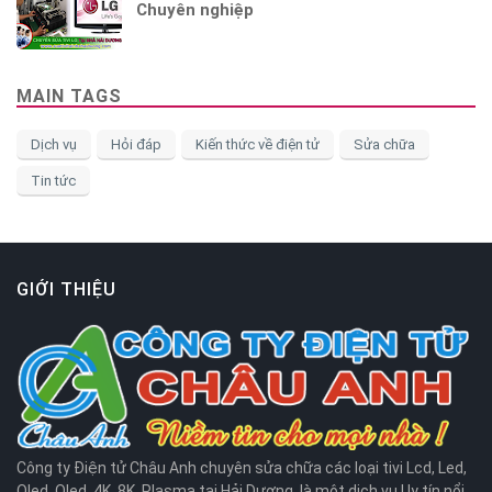
Chuyên nghiệp
MAIN TAGS
Dịch vụ
Hỏi đáp
Kiến thức về điện tử
Sửa chữa
Tin tức
GIỚI THIỆU
Công ty Điện tử Châu Anh chuyên sửa chữa các loại tivi Lcd, Led,
Oled, Qled, 4K, 8K, Plasma tại Hải Dương, là một dịch vụ Uy tín nổi