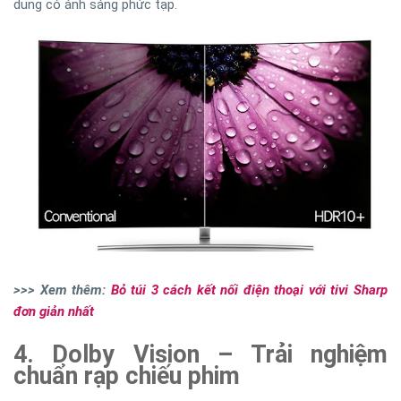
dung có ánh sáng phức tạp.
>>> Xem thêm:
Bỏ túi 3 cách kết nối điện thoại với tivi Sharp
đơn giản nhất
4. Dolby Vision – Trải nghiệm
chuẩn rạp chiếu phim