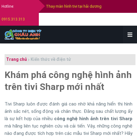
Hotline:
Thay màn hình tivi Samsung
0915.313.313
Thay màn hình tivi Sony
Thay màn hình tivi Lg
Bán tivi cũ tại hải dương
Trang chủ
Kiến thức về điện tử
Thu mua tivi cũ hỏng tại hải dương
Khám phá công nghệ hình ảnh
trên tivi Sharp mới nhất
Tivi Sharp luôn được đánh giá cao nhờ khả năng hiển thị hình
ảnh sắc nét, sống động và chân thực. Đằng sau chất lượng ấy
là sự kết hợp của nhiều
công nghệ hình ảnh trên tivi Sharp
mà hãng liên tục nghiên cứu và cải tiến. Vậy, những công nghệ
nào đang được tích hợp trên các mẫu tivi Sharp mới nhất? Hãy